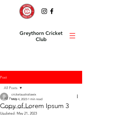
Greythorn Cricket
Club
Post
All Posts
cricketaustraliawix
All Posts
May 4, 2023
1 min read
Copy of Lorem Ipsum 3
Announcements
Updated:
May 21, 2023