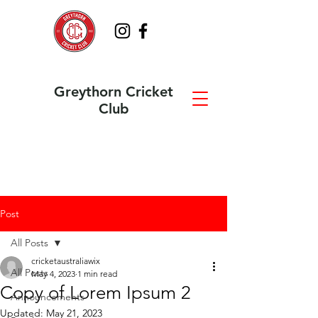
Greythorn Cricket
Club
Post
All Posts
cricketaustraliawix
All Posts
May 4, 2023
1 min read
Copy of Lorem Ipsum 2
Announcements
Updated:
May 21, 2023